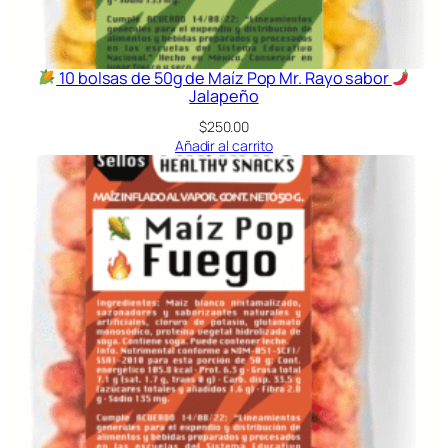
o
r
S
10 bolsas de 50g de Maíz Pop Mr. Rayo sabor
Jalapeño
a
l
$
250.00
Añadir al carrito
N
a
t
u
r
a
l
c
a
n
t
i