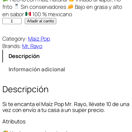
frito
Sin conservadores
Bajo en grasa y alto
en sabor
100 % mexicano
Añadir al carrito
1
0
Category:
Maiz Pop
b
Brands:
Mr. Rayo
o
Descripción
l
s
Información adicional
a
s
Descripción
d
e
5
Si te encanta el Maíz Pop Mr. Rayo, llévate 10 de una
0
vez con envío a tu casa a un super precio.
g
Atributos
d
e