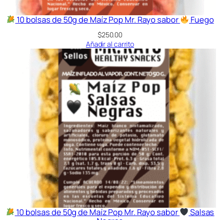
d
a
10 bolsas de 50g de Maíz Pop Mr. Rayo sabor
Fuego
d
$
250.00
Añadir al carrito
10 bolsas de 50g de Maíz Pop Mr. Rayo sabor
Salsas