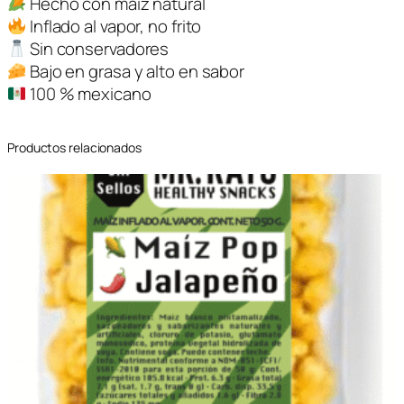
Hecho con maíz natural
M
Inflado al vapor, no frito
a
Sin conservadores
í
Bajo en grasa y alto en sabor
z
100 % mexicano
P
o
Productos relacionados
p
M
r
.
R
a
y
o
s
a
b